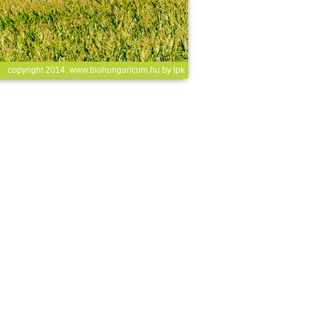
copyright 2014. www.biohungaricum.hu by
lpk